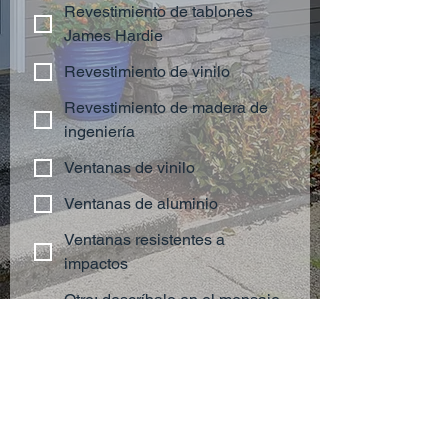
Revestimiento de tablones
James Hardie
Revestimiento de vinilo
Revestimiento de madera de
ingeniería
Ventanas de vinilo
Ventanas de aluminio
Ventanas resistentes a
impactos
Otro: descríbalo en el mensaje
a continuación.
Entregar