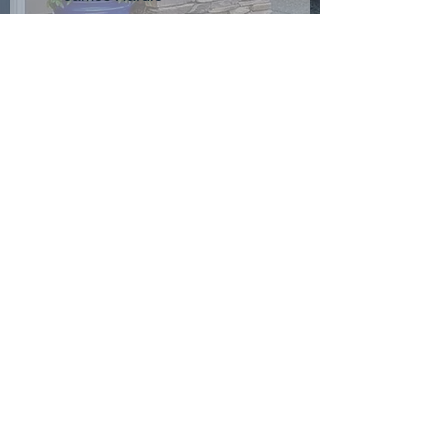
Revestimiento de vinilo
Revestimiento de madera de
ingeniería
Ventanas de vinilo
Ventanas de aluminio
Ventanas resistentes a
impactos
Otro: descríbalo en el mensaje
a continuación.
Entregar