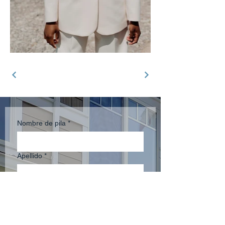
Nombre de pila
*
Apellido
*
Teléfono
*
Correo electrónico
*